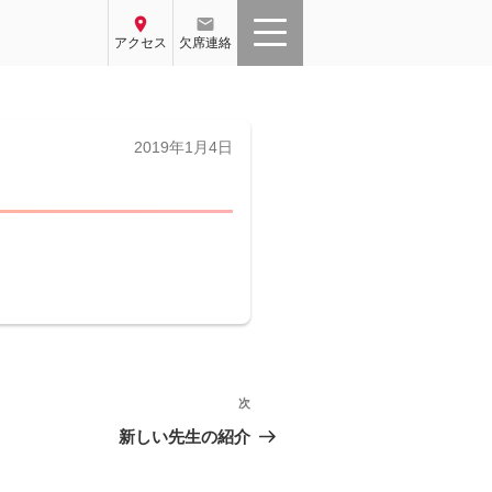
location_on
email
アクセス
欠席連絡
投
2019年1月4日
稿
日:
次
次
の
新しい先生の紹介
投
稿