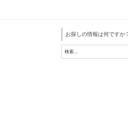
ビ
ゲ
ー
お探しの情報は何ですか
シ
ョ
検
索:
ン