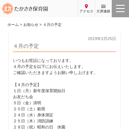
コ
location_on
email
ン
アクセス
欠席連絡
テ
ン
ホーム
>
お知らせ
>
４月の予定
ツ
へ
投
2019年3月25日
稿
ス
４月の予定
日:
キ
ッ
いつもお世話になっております。
プ
４月の予定を以下にお伝えいたします。
ご確認いただきますようお願い申し上げます。
【４月の予定】
１日（月）新年度保育開始日
お友だち会
５日（金）清明
２０日（土）穀雨
２４日（水）身体測定
２５日（木）消防訓練
２９日（祝）昭和の日 休園