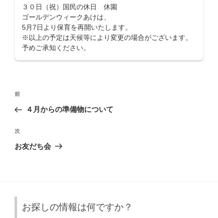
３０日（祝）国民の休日 休園
ゴールデンウィークあけは、
5月7日より保育を再開いたします。
※以上の予定は天候等により変更の場合がございます。
予めご承知ください。
投
前
前
稿
の
４月からの準備物について
ナ
投
ビ
稿
次
次
ゲ
の
お友だち会
投
ー
稿
シ
ョ
ン
お探しの情報は何ですか？