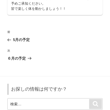
予めご承知ください。
皆で楽しく体を動かしましょう！！
投
前
前
稿
の
5月の予定
ナ
投
ビ
稿
次
次
ゲ
の
６月の予定
投
ー
稿
シ
ョ
ン
お探しの情報は何ですか？
検
検
索
索: