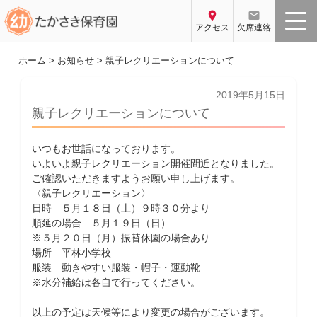
コ
location_on
email
ン
アクセス
欠席連絡
テ
ン
ホーム
>
お知らせ
>
親子レクリエーションについて
ツ
へ
投
2019年5月15日
稿
ス
親子レクリエーションについて
日:
キ
ッ
いつもお世話になっております。
プ
いよいよ親子レクリエーション開催間近となりました。
ご確認いただきますようお願い申し上げます。
〈親子レクリエーション〉
日時 ５月１８日（土）９時３０分より
順延の場合 ５月１９日（日）
※５月２０日（月）振替休園の場合あり
場所 平林小学校
服装 動きやすい服装・帽子・運動靴
※水分補給は各自で行ってください。
以上の予定は天候等により変更の場合がございます。