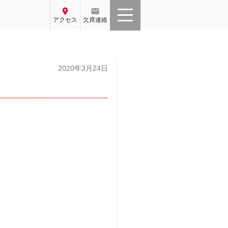
location_on
email
アクセス
欠席連絡
投
2020年3月24日
稿
日: