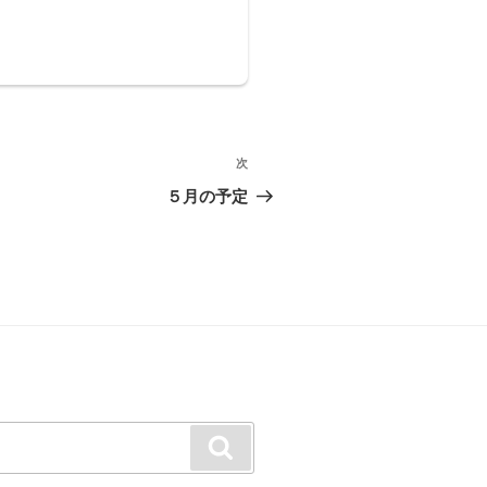
次
次
の
５月の予定
投
稿
検
索