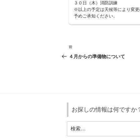
３０日（木）消防訓練
※以上の予定は天候等により変更
予めご承知ください。
投
前
前
稿
の
４月からの準備物について
投
ナ
稿
ビ
ゲ
ー
お探しの情報は何ですか
シ
ョ
検
索:
ン