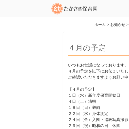
コ
ン
テ
ン
ホーム
>
お知らせ
ツ
へ
ス
４月の予定
キ
ッ
プ
いつもお世話になっております。
４月の予定を以下にお伝えいたし
ご確認いただきますようお願い申
【４月の予定】
１日（水）新年度保育開始日
４日（土）清明
１９日（日）穀雨
２２日（水）身体測定
２４日（金）入園・進級写真撮影
２９日（祝）昭和の日 休園