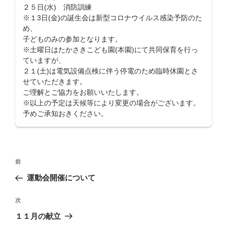
２５日(水) 消防訓練
※１3日(金)の誕生会は新型コロナウイルス感染予防のた
め、
子どものみの参加となります。
※土曜日はたかさきこども園(本園)にて共同保育を行っ
ていますが、
２１(土)は電気設備点検に伴う停電のため臨時休園とさ
せていただきます。
ご理解とご協力をお願いいたします。
※以上の予定は天候等により変更の場合がございます。
予めご承知おきください。
投
前
前
稿
の
運動会開催について
ナ
投
ビ
稿
次
次
ゲ
の
１１月の献立
投