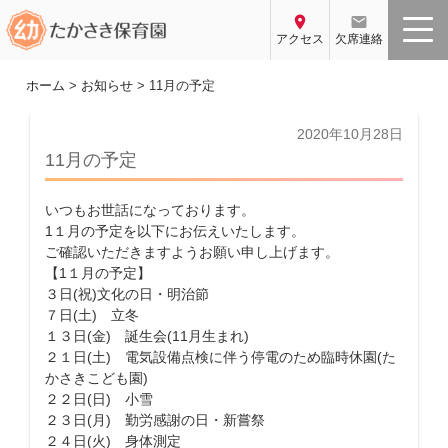
コ
location_on
email
ン
アクセス
欠席連絡
テ
ン
ホーム
>
お知らせ
>
11月の予定
ツ
へ
投
2020年10月28日
稿
ス
11月の予定
日:
キ
ッ
いつもお世話になっております。
プ
1１月の予定を以下にお伝えいたします。
ご確認いただきますようお願い申し上げます。
【1１月の予定】
３日(祝)文化の日・明治節
７日(土) 立冬
１３日(金) 誕生会(11月生まれ)
２１日(土) 電気設備点検に伴う停電のため臨時休園(た
かさきこども園)
２２日(日) 小雪
２３日(月) 勤労感謝の日・新嘗祭
２４日(火) 身体測定