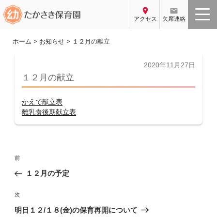
コ
location_on
email
ン
アクセス
欠席連絡
テ
ン
ホーム
>
お知らせ
>
１２月の献立
ツ
へ
投
2020年11月27日
稿
ス
１２月の献立
日:
キ
ッ
かえで献立表
プ
離乳食後期献立表
投
前
前
稿
の
１２月の予定
ナ
投
ビ
稿
次
次
ゲ
の
明日１２/１８(金)の保育再開について