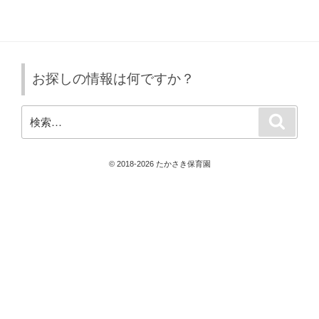
投
ー
稿
シ
ョ
ン
お探しの情報は何ですか？
検
検
索
索:
© 2018-2026 たかさき保育園