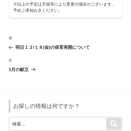
※以上の予定は天候等により変更の場合がございます。
予めご承知おきください。
投
前
前
稿
の
明日１２/１８(金)の保育再開について
ナ
投
ビ
稿
次
次
ゲ
の
1月の献立
投
ー
稿
シ
ョ
ン
お探しの情報は何ですか？
検
検
索
索: