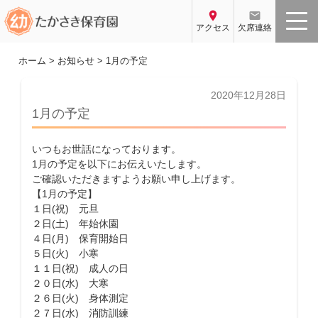
コ
location_on
email
ン
アクセス
欠席連絡
テ
ン
ホーム
>
お知らせ
>
1月の予定
ツ
へ
投
2020年12月28日
稿
ス
1月の予定
日:
キ
ッ
いつもお世話になっております。
プ
1月の予定を以下にお伝えいたします。
ご確認いただきますようお願い申し上げます。
【1月の予定】
１日(祝) 元旦
２日(土) 年始休園
４日(月) 保育開始日
５日(火) 小寒
１１日(祝) 成人の日
２０日(水) 大寒
２６日(火) 身体測定
２７日(水) 消防訓練