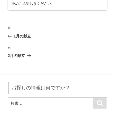
予めご承知おきください。
投
前
前
稿
の
1月の献立
ナ
投
ビ
稿
次
次
ゲ
の
2月の献立
投
ー
稿
シ
ョ
ン
お探しの情報は何ですか？
検
検
索
索: