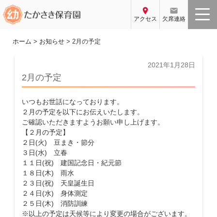
コ
location_on
email
ン
アクセス
欠席連絡
テ
ン
ホーム
>
お知らせ
>
2月の予定
ツ
へ
投
2021年1月28日
稿
ス
2月の予定
日:
キ
ッ
いつもお世話になっております。
プ
２月の予定を以下にお伝えいたします。
ご確認いただきますようお願い申し上げます。
【２月の予定】
２日(火) 豆まき・節分
３日(水) 立春
１１日(祝) 建国記念日・紀元節
１８日(木) 雨水
２３日(祝) 天皇誕生日
２４日(水) 身体測定
２５日(木) 消防訓練
※以上の予定は天候等により変更の場合がございます。