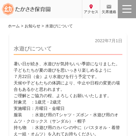
コ
location_on
email
ン
アクセス
欠席連絡
テ
ン
ホーム
>
お知らせ
>
水遊びについて
ツ
へ
投
2022年7月1日
稿
ス
水遊びについて
日:
キ
ッ
暑い日が続き、水遊びが気持ちいい季節になりました。
プ
子どもたちが夏の遊びを思いっきり楽しめるように
７月22日（金）より水遊びを行う予定です。
天候や子どもたちの体調により、中止や日程の変更の場
合もあるかと思われます。
ご理解とご協力の程、よろしくお願いいたします。
対象児 ：1歳児・2歳児
実施曜日：月曜日・金曜日
服装 ：水遊び用のTシャツ・ズボン・水遊び用のオ
ムツ・クロックス（サンダル）・帽子
持ち物 ：水遊び用のカバンの中に（バスタオル・着替
え一組・オムツ）を入れてお持ちください。