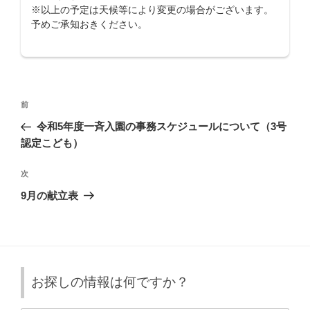
※以上の予定は天候等により変更の場合がございます。
予めご承知おきください。
投
前
前
稿
の
令和5年度一斉入園の事務スケジュールについて（3号
ナ
投
認定こども）
ビ
稿
ゲ
次
次
の
ー
9月の献立表
投
シ
稿
ョ
ン
お探しの情報は何ですか？