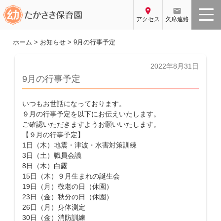
コ
location_on
email
ン
アクセス
欠席連絡
テ
ン
ホーム
>
お知らせ
>
9月の行事予定
ツ
へ
投
2022年8月31日
稿
ス
9月の行事予定
日:
キ
ッ
いつもお世話になっております。
プ
９月の行事予定を以下にお伝えいたします。
ご確認いただきますようお願いいたします。
【９月の行事予定】
1日（木）地震・津波・水害対策訓練
3日（土）職員会議
8日（木）白露
15日（木）９月生まれの誕生会
19日（月）敬老の日（休園）
23日（金）秋分の日（休園）
26日（月）身体測定
30日（金）消防訓練