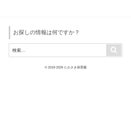
投
ー
稿
シ
ョ
ン
お探しの情報は何ですか？
検
検
索
索:
© 2018-2026 たかさき保育園