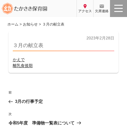
コ
location_on
email
ン
アクセス
欠席連絡
テ
ン
ホーム
>
お知らせ
>
３月の献立表
ツ
へ
投
2023年2月28日
稿
ス
３月の献立表
日:
キ
ッ
かえで
プ
離乳食後期
投
前
前
稿
の
3月の行事予定
ナ
投
ビ
稿
次
次
ゲ
の
令和5年度 準備物一覧表について