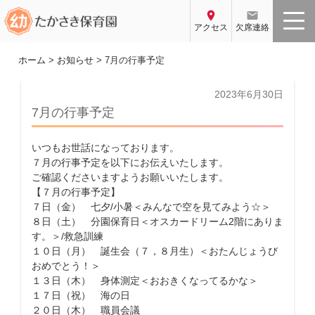
コ
location_on
email
ン
アクセス
欠席連絡
テ
ン
ホーム
>
お知らせ
>
7月の行事予定
ツ
へ
投
2023年6月30日
稿
ス
7月の行事予定
日:
キ
ッ
いつもお世話になっております。
プ
７月の行事予定を以下にお伝えいたします。
ご確認くださいますようお願いいたします。
【７月の行事予定】
７日（金） 七夕/小暑＜みんなで空を見てみよう☆＞
８日（土） 分園保育日＜オスカードリーム2階にありま
す。＞/救急訓練
１０日（月） 誕生会（７，８月生）＜おたんじょうび
おめでとう！＞
１３日（木） 身体測定＜おおきくなってるかな＞
１７日（祝） 海の日
２０日（木） 職員会議