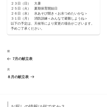
２３日（日） 大暑
２５日（火） 夏期保育開始日
２６日（水） 水あそび開き＜お水つめたいかな＞
３１日（月） 消防訓練＜みんなで避難しようね＞
以下の予定は、天候等により変更の場合がございます。
予めご了承ください。
投
前
前
稿
の
7月の献立表
ナ
投
ビ
稿
次
次
ゲ
の
８月の献立表
投
ー
稿
シ
ョ
ン
お探しの情報は何ですか？