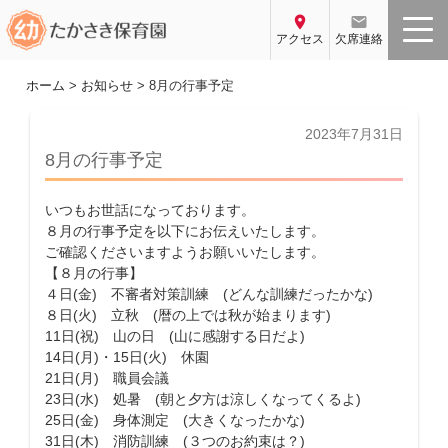
コ
location_on
email
ン
アクセス
欠席連絡
テ
ン
ホーム
>
お知らせ
>
8月の行事予定
ツ
へ
投
2023年7月31日
稿
ス
8月の行事予定
日:
キ
ッ
いつもお世話になっております。
プ
８月の行事予定を以下にお伝えいたします。
ご確認くださいますようお願いいたします。
【８月の行事】
４日(金) 不審者対策訓練 (どんな訓練だったかな)
８日(火) 立秋 (暦の上では秋が始まります)
11日(祝) 山の日 (山に感謝する日だよ)
14日(月)・15日(火) 休園
21日(月) 職員会議
23日(水) 処暑 (朝と夕方は涼しくなってくるよ)
25日(金) 身体測定 (大きくなったかな)
31日(木) 消防訓練 (３つのお約束は？)