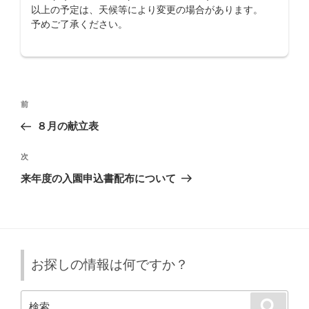
以上の予定は、天候等により変更の場合があります。
予めご了承ください。
投
前
前
稿
の
８月の献立表
ナ
投
ビ
稿
次
次
ゲ
の
来年度の入園申込書配布について
投
ー
稿
シ
ョ
ン
お探しの情報は何ですか？
検
検