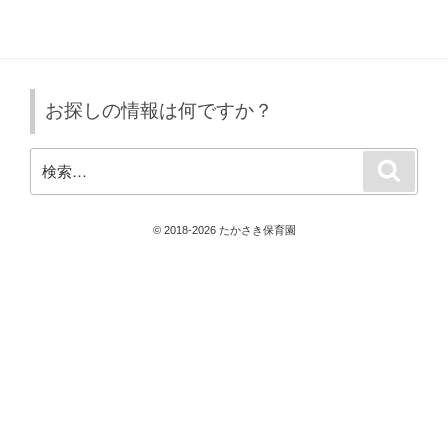
投
ー
稿
シ
ョ
ン
お探しの情報は何ですか？
検
検
索
索:
© 2018-2026 たかさき保育園