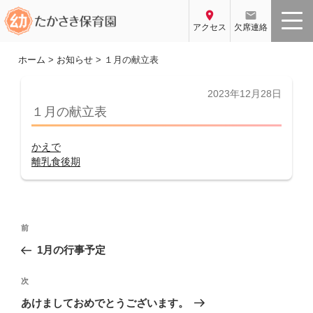
コ
location_on
email
ン
アクセス
欠席連絡
テ
ン
ホーム
>
お知らせ
>
１月の献立表
ツ
へ
投
2023年12月28日
稿
ス
１月の献立表
日:
キ
ッ
かえで
プ
離乳食後期
投
前
前
稿
の
1月の行事予定
ナ
投
ビ
稿
次
次
ゲ
の
あけましておめでとうございます。