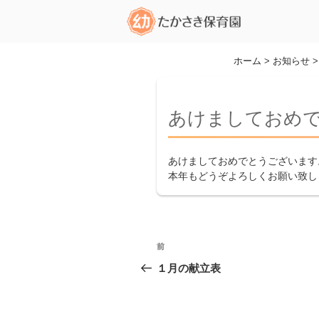
コ
ン
テ
ン
ホーム
>
お知らせ
ツ
へ
ス
あけましておめ
キ
ッ
あけましておめでとうございます
プ
本年もどうぞよろしくお願い致し
投
前
前
稿
の
１月の献立表
投
ナ
稿