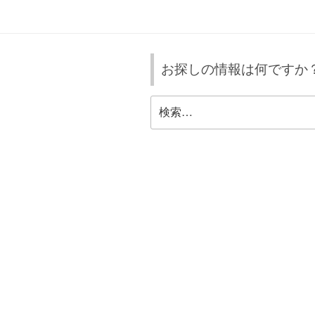
ビ
ゲ
ー
お探しの情報は何ですか
シ
ョ
検
索:
ン