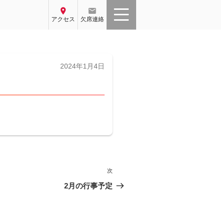
location_on
email
アクセス
欠席連絡
投
2024年1月4日
稿
日:
次
次
の
2月の行事予定
投
稿