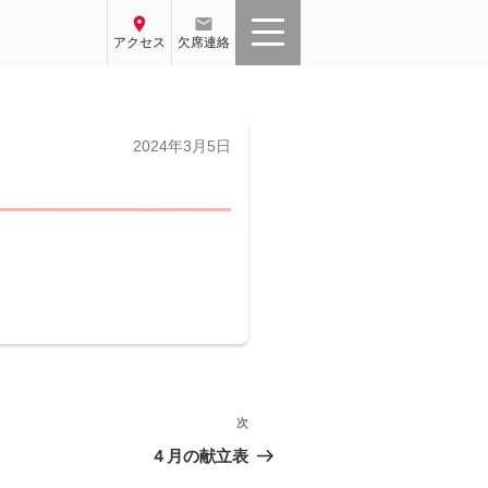
location_on
email
アクセス
欠席連絡
投
2024年3月5日
稿
日:
次
次
の
４月の献立表
投