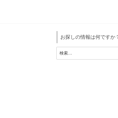
ナ
稿
ビ
ゲ
ー
お探しの情報は何ですか
シ
ョ
検
索:
ン