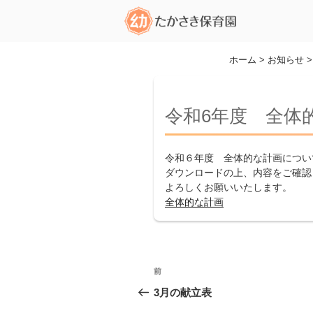
コ
ン
テ
ン
ホーム
>
お知らせ
ツ
へ
ス
令和6年度 全体
キ
ッ
令和６年度 全体的な計画につい
プ
ダウンロードの上、内容をご確認
よろしくお願いいたします。
全体的な計画
投
前
前
稿
の
3月の献立表
投