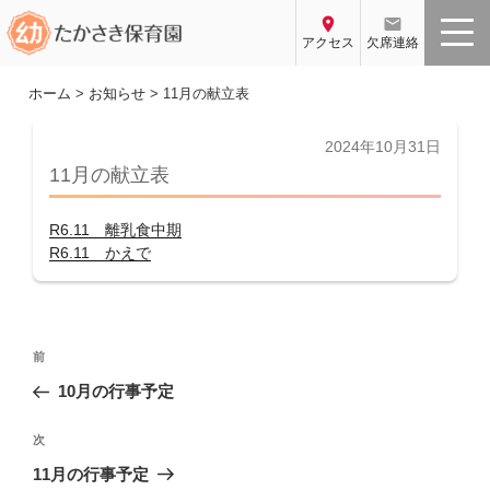
コ
location_on
email
ン
アクセス
欠席連絡
テ
ン
ホーム
>
お知らせ
>
11月の献立表
ツ
へ
投
2024年10月31日
稿
ス
11月の献立表
日:
キ
ッ
R6.11 離乳食中期
プ
R6.11 かえで
投
前
前
稿
の
10月の行事予定
ナ
投
ビ
稿
次
次
ゲ
の
11月の行事予定