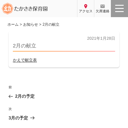
コ
location_on
email
ン
アクセス
欠席連絡
テ
ン
ホーム
>
お知らせ
>
2月の献立
ツ
へ
投
2021年1月28日
稿
ス
2月の献立
日:
キ
ッ
かえで献立表
プ
投
前
前
稿
の
2月の予定
ナ
投
ビ
稿
次
次
ゲ
の
3月の予定
投
ー