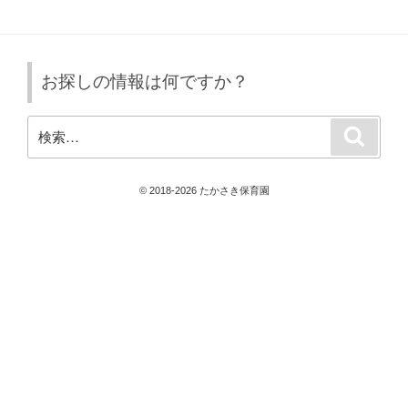
稿
シ
ョ
ン
お探しの情報は何ですか？
検
検
索
索:
© 2018-2026 たかさき保育園