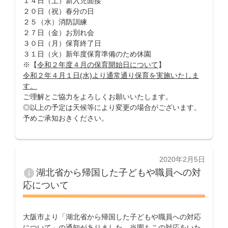
１４日（土）新入児面接
２０日（祝）春分の日
２５（水）消防訓練
２７日（金）お別れ会
３０日（月）保育終了日
３１日（火）新年度保育準備のため休園
※【
令和２年度４月の保育開始日について
】
令和２年４月１日(水)より通常通り保育を実施いたしま
す。
ご理解とご協力をよろしくお願いいたします。
◎以上の予定は天候等により変更の場合がございます。
予めご承知おきください。
投
2020年2月5日
稿
info
湖北省から帰国した子どもや職員への対
日:
応について
大阪市より「湖北省から帰国した子どもや職員への対応
について」の通知がありました。当園もこの対応をいた