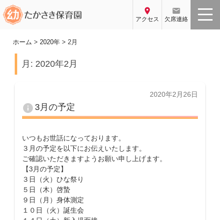
コ
location_on
email
ン
アクセス
欠席連絡
テ
ン
ホーム
>
2020年
>
2月
ツ
月:
2020年2月
へ
ス
キ
投
2020年2月26日
ッ
稿
info
3月の予定
プ
日:
いつもお世話になっております。
３月の予定を以下にお伝えいたします。
ご確認いただきますようお願い申し上げます。
【3月の予定】
３日（火）ひな祭り
５日（木）啓蟄
９日（月）身体測定
１０日（火）誕生会