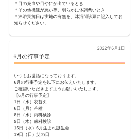
＊目の充血や目やにが出ているとき
＊その他機嫌が悪い等、明らかに体調悪いとき
＊沐浴実施日は実施の有無を、沐浴問診票に記入してお
知らせください。
投
2022年6月1日
稿
6月の行事予定
日:
いつもお世話になっております。
6月の行事予定を以下にお伝えいたします。
ご確認いただきますようお願いいたします。
【6月の行事予定】
1日（水）衣替え
6日（月）芒種
8日（水）内科検診
9日（木）歯科検診
15日（水）6月生まれ誕生会
19日（日）父の日