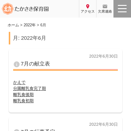
コ
location_on
email
ン
アクセス
欠席連絡
テ
ン
ホーム
>
2022年
>
6月
ツ
月:
2022年6月
へ
ス
キ
投
2022年6月30日
ッ
稿
info
7月の献立表
プ
日:
かえで
分園離乳食完了期
離乳食後期
離乳食初期
投
2022年6月30日
稿