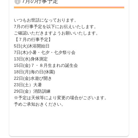
info
7月の行事予定
日:
いつもお世話になっております。
7月の行事予定を以下にお伝えいたします。
ご確認いただきますようお願いいたします。
【７月の行事予定】
5日(火)沐浴開始日
7日(木)小暑・七夕・七夕祭り会
13日(水)身体測定
15日(金)７・８月生まれの誕生会
18日(月)海の日(休園)
22日(金)水遊び開き
23日(土）大暑
29日(金）消防訓練
※予定は天候等により変更の場合がございます。
予めご承知おきください。