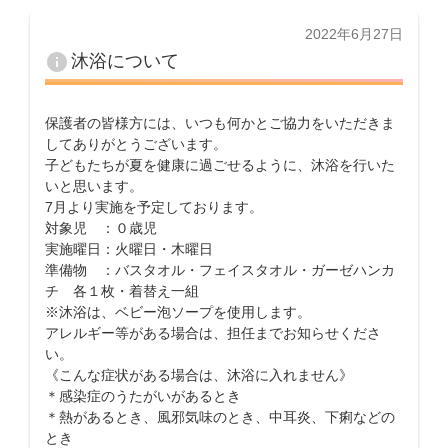
投
2022年6月27日
稿
info
沐浴について
日:
保護者の皆様方には、いつも何かとご協力をいただきま
してありがとうございます。
子どもたちが夏を健康に過ごせるように、沐浴を行いた
いと思います。
7月より実施を予定しております。
対象児 ：０歳児
実施曜日：火曜日・木曜日
準備物 ：バスタオル・フェイスタオル・ガーゼハンカ
チ 各１枚・着替え一組
※沐浴は、ベビー泡ソープを使用します。
アレルギー等がある場合は、担任までお知らせくださ
い。
《こんな症状がある場合は、沐浴に入れません》
＊感染症のうたがいがあるとき
＊熱があるとき、風邪気味のとき、中耳炎、下痢などの
とき