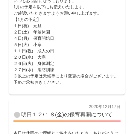
いつもお世話になっております。
1月の予定を以下にお伝えいたします。
ご確認いただきますようお願い申し上げます。
【1月の予定】
１日(祝) 元旦
２日(土) 年始休園
４日(月) 保育開始日
５日(火) 小寒
１１日(祝) 成人の日
２０日(水) 大寒
２６日(火) 身体測定
２７日(水) 消防訓練
※以上の予定は天候等により変更の場合がございます。
予めご承知おきください。
投
2020年12月17日
稿
info
明日１２/１８(金)の保育再開について
日:
本日は休園のご理解とご協力をいただき、ありがとうご