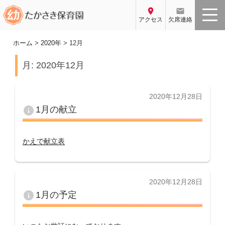
コ
location_on
email
ン
アクセス
欠席連絡
テ
ン
ホーム
>
2020年
>
12月
ツ
月:
2020年12月
へ
ス
キ
投
2020年12月28日
ッ
稿
info
1月の献立
プ
日:
かえで献立表
投
2020年12月28日
稿
info
1月の予定
日: