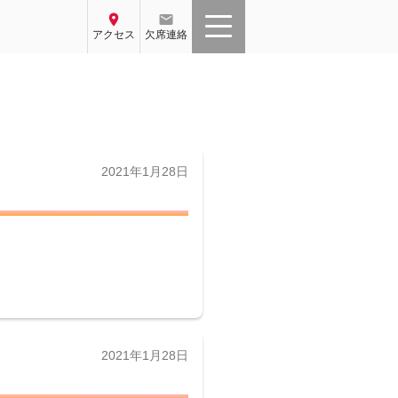
location_on
email
アクセス
欠席連絡
投
2021年1月28日
稿
日:
投
2021年1月28日
稿
日: