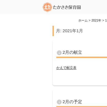
コ
ン
テ
ン
ホーム
>
2021年
>
ツ
月:
2021年1月
へ
ス
キ
ッ
info
2月の献立
プ
かえで献立表
info
2月の予定