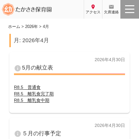
コ
location_on
email
ン
アクセス
欠席連絡
テ
ン
ホーム
>
2026年
>
4月
ツ
月:
2026年4月
へ
ス
キ
投
2026年4月30日
ッ
稿
info
5月の献立表
プ
日:
R8.5 普通食
R8.5 離乳食完了期
R8.5 離乳食中期
投
2026年4月30日
稿
info
５月の行事予定
日: