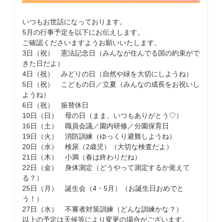
いつもお世話になっております。
5月の行事予定を以下にお伝えします。
ご確認くださいますようお願いいたします。
3日（祝） 憲法記念日（みんなが住んでる国の約束がで
きた日だよ）
4日（祝） みどりの日（自然や緑を大切にしようね）
5日（祝） こどもの日／立夏（みんなの成長をお祝いし
ようね）
6日（祝） 振替休日
10日（日） 母の日（まま、いつもありがとう♡）
16日（土） 職員会議／園内研修／分園保育日
19日（火） 消防訓練（ゆっくり避難しようね）
20日（水） 検尿（2歳児）（大切な検査だよ）
21日（木） 小満（春は終わりだね）
22日（金） 身体測定（どうやって測定するか覚えて
る？）
25日（月） 誕生会（4・5月）（お誕生日おめでと
う！）
27日（水） 不審者対策訓練（どんな訓練かな？）
以上の予定は天候等により変更の場合がございます。