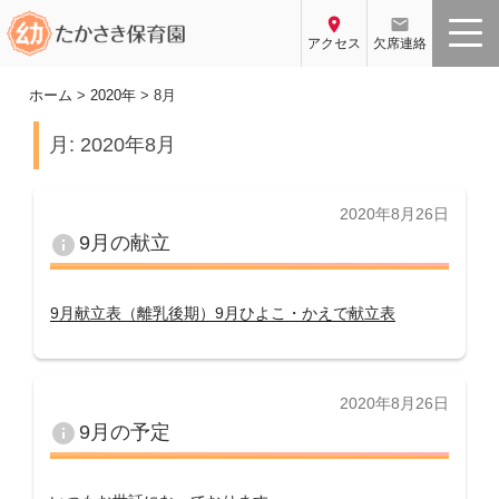
コ
location_on
email
ン
アクセス
欠席連絡
テ
ン
ホーム
>
2020年
>
8月
ツ
月:
2020年8月
へ
ス
キ
投
2020年8月26日
ッ
稿
info
9月の献立
プ
日:
9月献立表（離乳後期）
9月ひよこ・かえで献立表
投
2020年8月26日
稿
info
9月の予定
日: